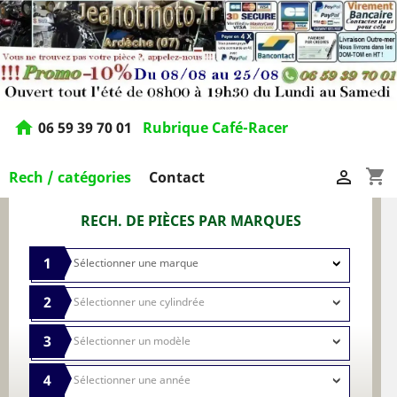
home
06 59 39 70 01
Rubrique Café-Racer
shopping_cart

Rech / catégories
Contact
RECH. DE PIÈCES PAR MARQUES
1
2
3
4