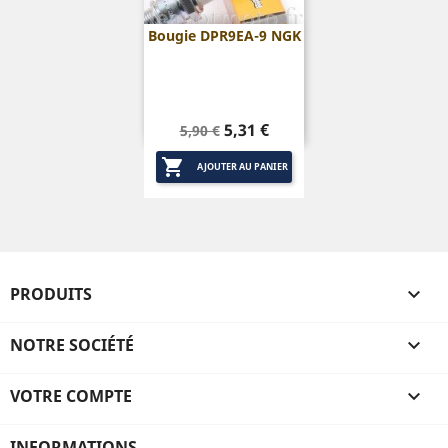
Bougie DPR9EA-9 NGK
Prix
Prix
5,31 €
5,90 €
de

base
AJOUTER AU PANIER
PRODUITS

NOTRE SOCIÉTÉ

VOTRE COMPTE

INFORMATIONS