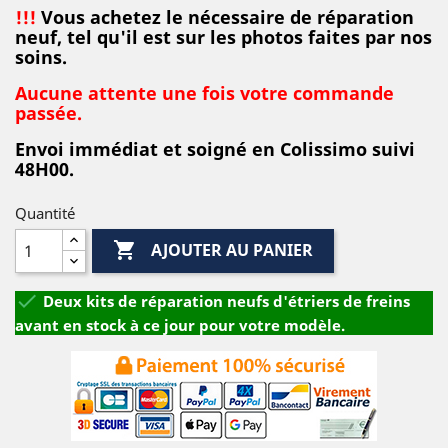
!!!
Vous achetez le nécessaire de réparation
neuf, tel qu'il est sur les photos faites par nos
soins.
Aucune attente une fois votre commande
passée.
Envoi immédiat et soigné en Colissimo suivi
48H00.
Quantité

AJOUTER AU PANIER

Deux kits de réparation neufs d'étriers de freins
avant en stock à ce jour pour votre modèle.