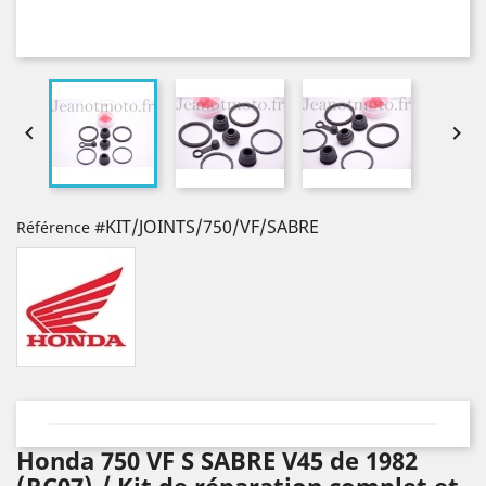


#KIT/JOINTS/750/VF/SABRE
Référence
Honda 750 VF S SABRE V45 de 1982
(RC07) / Kit de réparation complet et