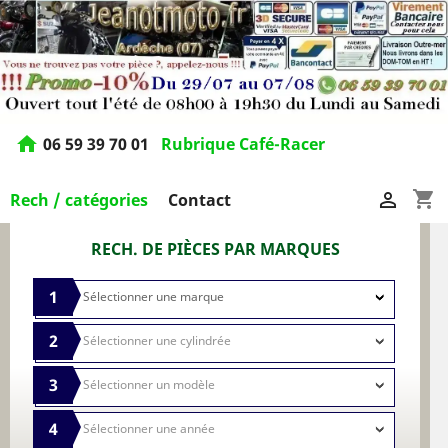
home
06 59 39 70 01
Rubrique Café-Racer
shopping_cart

Rech / catégories
Contact
RECH. DE PIÈCES PAR MARQUES
1
2
3
4