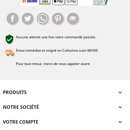
Partager
Tweet
Whatsapp
Pinterest
Mail
Aucune attente une fois votre commande passée.
Envoi immédiat et soigné en Colissimo suivi 48H00
Pour tout retour, merci de nous appeler avant
PRODUITS

NOTRE SOCIÉTÉ

VOTRE COMPTE
