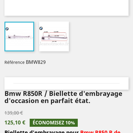
BMW829
Référence
Bmw R850R / Biellette d'embrayage
d'occasion en parfait état.
139,00 €
125,10 €
ÉCONOMISEZ 10%
Biellette d'embrayage pour
Bmw R850 R de