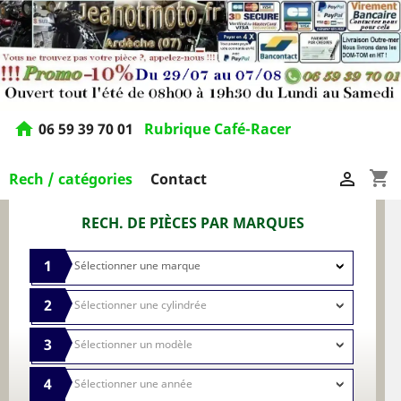
home
06 59 39 70 01
Rubrique Café-Racer
shopping_cart

Rech / catégories
Contact
RECH. DE PIÈCES PAR MARQUES
1
2
3
4