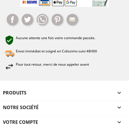
Partager
Tweet
Whatsapp
Pinterest
Mail
Aucune attente une fois votre commande passée.
Envoi immédiat et soigné en Colissimo suivi 48H00
Pour tout retour, merci de nous appeler avant
PRODUITS

NOTRE SOCIÉTÉ

VOTRE COMPTE
