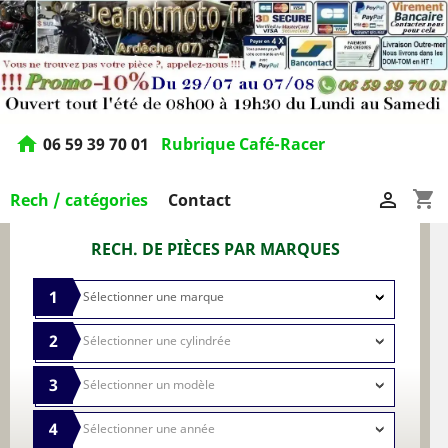
home
06 59 39 70 01
Rubrique Café-Racer
shopping_cart

Rech / catégories
Contact
RECH. DE PIÈCES PAR MARQUES
1
2
3
4