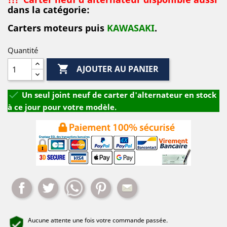
dans la catégorie:
Carters moteurs puis
KAWASAKI
.
Quantité

AJOUTER AU PANIER

Un seul joint neuf de carter d'alternateur en stock
à ce jour pour votre modèle.
Partager
Tweet
Whatsapp
Pinterest
Mail
Aucune attente une fois votre commande passée.