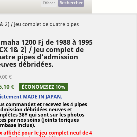
Rechercher
Effacer
& 2) / Jeu complet de quatre pipes
maha 1200 Fj de 1988 à 1995
CX 1& 2) / Jeu complet de
atre pipes d'admission
uves débridées.
,00 €
6,10 €
ÉCONOMISEZ 10%
rictement MADE IN JAPAN.
us commandez et recevez
les 4 pipes
admission débridées neuves et
mplètes 36Y qui sont sur les photos
tes par nos soins
(Joints toriques
embase inclus).
x affiché
pour le jeu complet neuf de 4