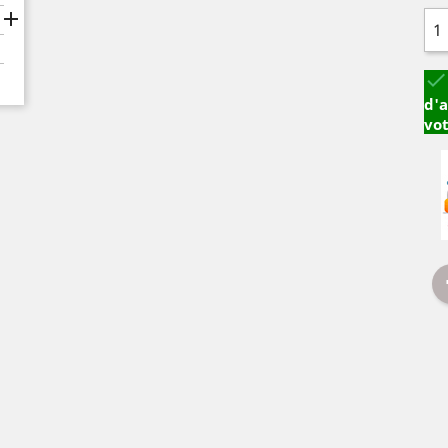


d'a
vo