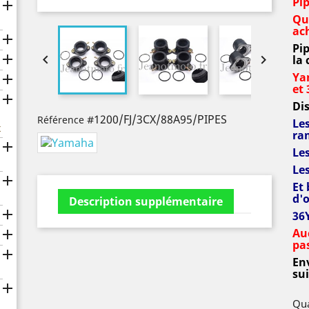
Pi

Qu
ac

Pi



la 
Ya

et 

Dis
#1200/FJ/3CX/88A95/PIPES
Référence
Les
x
ra

Les
Le

Et 
d'
Description supplémentaire

36
Au

pa

En
sui

Qua