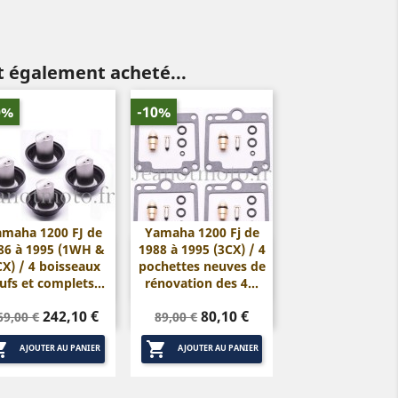
nt également acheté...
0%
-10%
amaha 1200 FJ de
Yamaha 1200 Fj de
86 à 1995 (1WH &
1988 à 1995 (3CX) / 4


Aperçu rapide
Aperçu rapide
CX) / 4 boisseaux
pochettes neuves de
ufs et complets...
rénovation des 4...
rix
Prix
Prix
Prix
242,10 €
80,10 €
69,00 €
89,00 €
e
de


ase
base
AJOUTER AU PANIER
AJOUTER AU PANIER