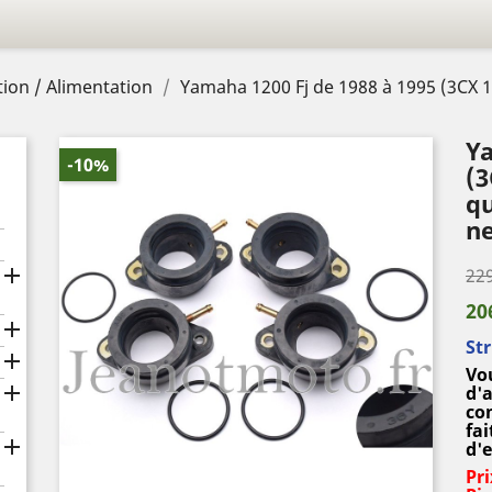
ion / Alimentation
Yamaha 1200 Fj de 1988 à 1995 (3CX 1
Ya
-10%
(3
qu
ne

229
20

St

Vo

d'
co
fai

d'
Pri