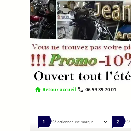
home
phone
Retour accueil
06 59 39 70 01
1
2