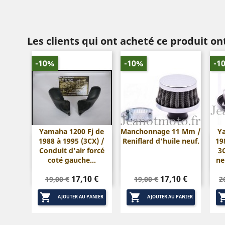
Les clients qui ont acheté ce produit o
-10%
-10%
-1
Yamaha 1200 Fj de
Manchonnage 11 Mm /
Y
1988 à 1995 (3CX) /
Reniflard d'huile neuf.
19


Aperçu rapide
Aperçu rapide
Conduit d'air forcé
3
coté gauche...
ne
Prix
Prix
Prix
Prix
P
17,10 €
17,10 €
19,00 €
19,00 €
2
de
de
d


base
base
b
AJOUTER AU PANIER
AJOUTER AU PANIER