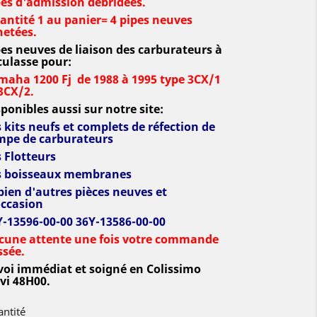
pes d'admission débridées.
antité
1 au panier= 4 pipes neuves
hetées.
pes neuves de liaison des carburateurs à
culasse pour:
maha 1200 Fj de 1988 à 1995 type 3CX/1
3CX/2.
ponibles aussi sur notre site:
 kits neufs et complets de réfection de
mpe de carburateurs
 Flotteurs
s boisseaux membranes
bien d'autres pièces neuves et
occasion
Y-13596-00-00 36Y-13586-00-00
cune attente une fois votre commande
ssée.
voi immédiat et soigné en Colissimo
vi 48H00.
ntité