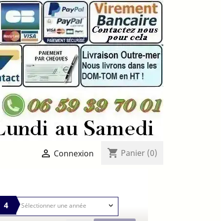
shopping_cart

Panier
(0)
Connexion
4