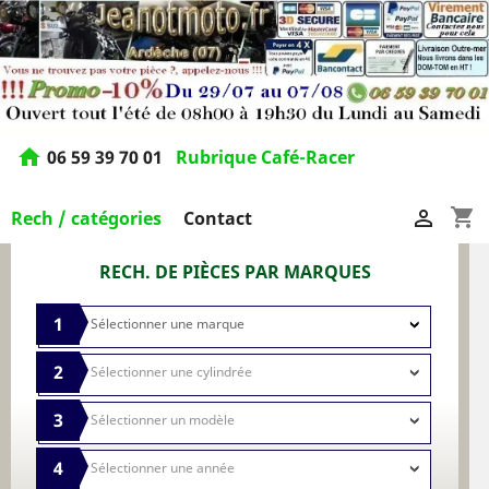
home
06 59 39 70 01
Rubrique Café-Racer
shopping_cart

Rech / catégories
Contact
RECH. DE PIÈCES PAR MARQUES
1
2
3
4