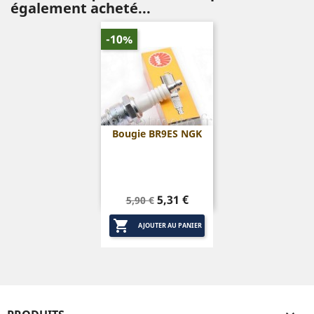
également acheté...
-10%
Bougie BR9ES NGK
Prix
Prix
5,31 €
5,90 €
de

base
AJOUTER AU PANIER