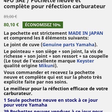
complète pour réfection carburateur
89,00 €
80,10 €
ÉCONOMISEZ 10%
La pochette est strictement
MADE IN JAPAN
et comprend les 8 éléments suivants:
Le joint de cuve (
Genuine parts Yamaha
).
Le pointeau + son siège + son joint, la vis de
richesse + son joint + son ressort + sa coupelle
(Le tout de l'excellente marque
Keyster
qualité origine
Mikun
i).
Vous commander et recevez la pochette
neuve et complète qui est sur la photo très
explicite faite par nos soins.
Le meilleur pour la réfection efficace de votre
carburateur.
1 Seule pochette neuve en stock à ce jour
pour votre Yamaha
39 Pochettes
neuves vendues à ce jour pour