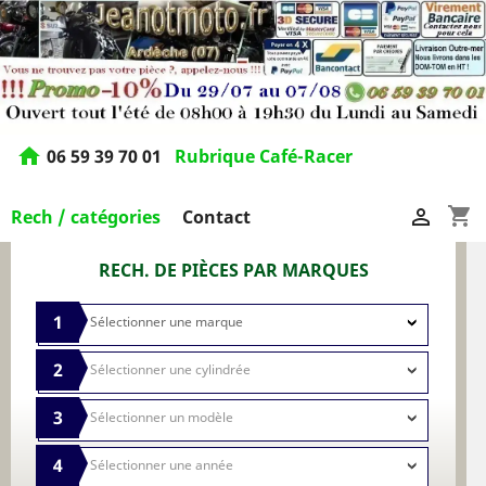
home
06 59 39 70 01
Rubrique Café-Racer
shopping_cart

Rech / catégories
Contact
RECH. DE PIÈCES PAR MARQUES
1
2
3
4