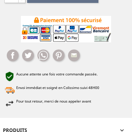
Partager
Tweet
Whatsapp
Pinterest
Mail
Aucune attente une fois votre commande passée.
Envoi immédiat et soigné en Colissimo suivi 48H00
Pour tout retour, merci de nous appeler avant
PRODUITS
