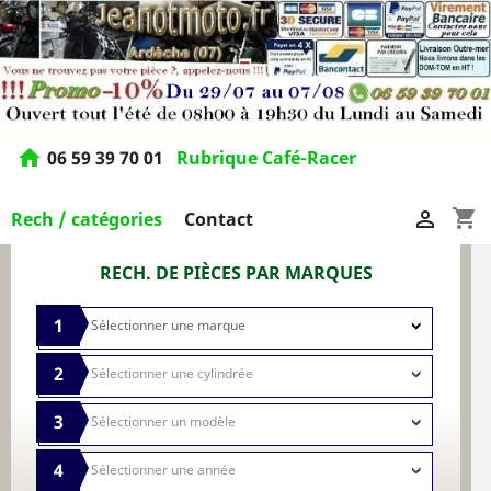
home
06 59 39 70 01
Rubrique Café-Racer
shopping_cart

Rech / catégories
Contact
RECH. DE PIÈCES PAR MARQUES
1
2
3
4