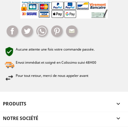
Partager
Tweet
Whatsapp
Pinterest
Mail
Aucune attente une fois votre commande passée.
Envoi immédiat et soigné en Colissimo suivi 48H00
Pour tout retour, merci de nous appeler avant
PRODUITS

NOTRE SOCIÉTÉ
