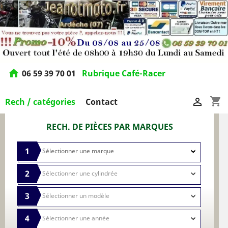
home
06 59 39 70 01
Rubrique Café-Racer
shopping_cart

Rech / catégories
Contact
RECH. DE PIÈCES PAR MARQUES
1
2
3
4