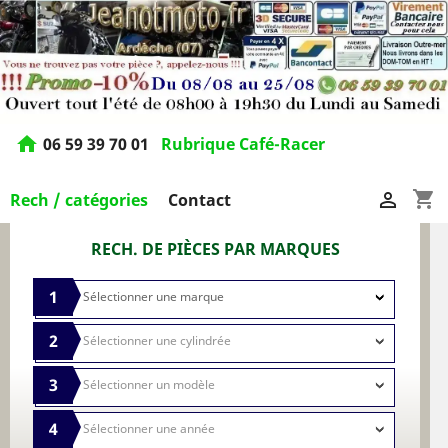
home
06 59 39 70 01
Rubrique Café-Racer
shopping_cart

Rech / catégories
Contact
RECH. DE PIÈCES PAR MARQUES
1
2
3
4