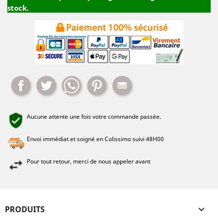
stock.
Partager
Tweet
Whatsapp
Pinterest
Mail
Aucune attente une fois votre commande passée.
Envoi immédiat et soigné en Colissimo suivi 48H00
Pour tout retour, merci de nous appeler avant
PRODUITS
