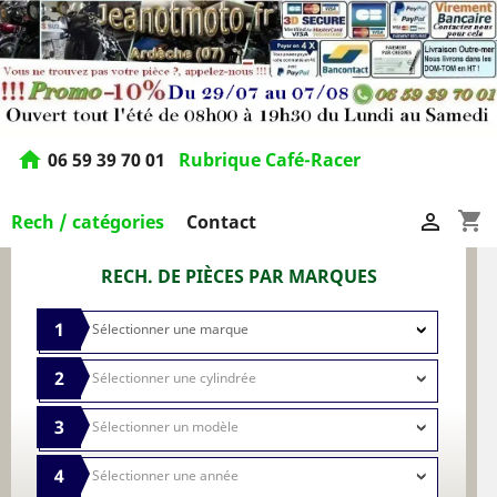
home
06 59 39 70 01
Rubrique Café-Racer
shopping_cart

Rech / catégories
Contact
RECH. DE PIÈCES PAR MARQUES
1
2
3
4