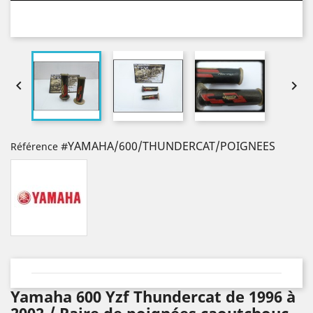


#YAMAHA/600/THUNDERCAT/POIGNEES
Référence
Yamaha 600 Yzf Thundercat de 1996 à
2002 / Paire de poignées caoutchouc