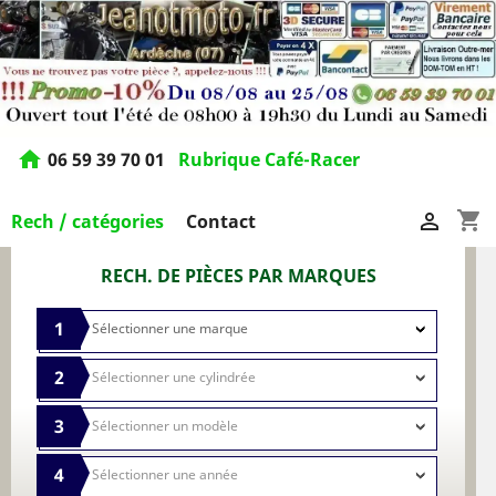
home
06 59 39 70 01
Rubrique Café-Racer
shopping_cart

Rech / catégories
Contact
RECH. DE PIÈCES PAR MARQUES
1
2
3
4