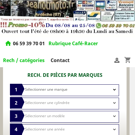
home
06 59 39 70 01
Rubrique Café-Racer
shopping_cart

Rech / catégories
Contact
RECH. DE PIÈCES PAR MARQUES
1
2
3
4