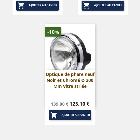


base
base
AJOUTER AU PANIER
AJOUTER AU PANIER
-10%
Optique de phare neuf
Noir et Chromé Ø 200
Mm vitre striée
Prix
Prix
125,10 €
139,00 €
de

base
AJOUTER AU PANIER