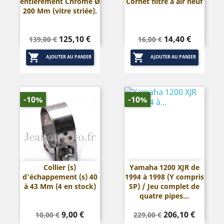
entierement Chromé Ø
Cornet filtre à air neuf
200 Mm (vitre striée).
Prix
Prix
Prix
Prix
125,10 €
14,40 €
139,00 €
16,00 €
de
de


base
base
AJOUTER AU PANIER
AJOUTER AU PANIER
-10%
-10%
Collier (s)
Yamaha 1200 XJR de
d'échappement (s) 40
1994 à 1998 (Y compris
à 43 Mm (4 en stock)
SP) / Jeu complet de
quatre pipes...
Prix
Prix
Prix
Prix
9,00 €
206,10 €
10,00 €
229,00 €
de
de