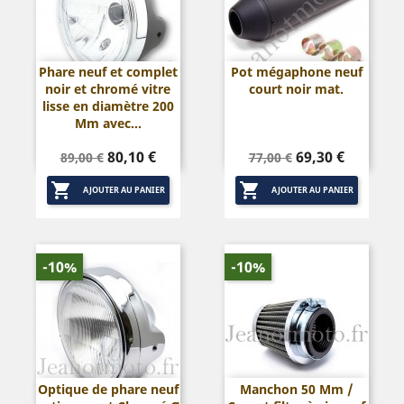
Phare neuf et complet
Pot mégaphone neuf
noir et chromé vitre
court noir mat.
lisse en diamètre 200
Mm avec...
Prix
Prix
Prix
Prix
80,10 €
69,30 €
89,00 €
77,00 €
de
de


base
base
AJOUTER AU PANIER
AJOUTER AU PANIER
-10%
-10%
Optique de phare neuf
Manchon 50 Mm /