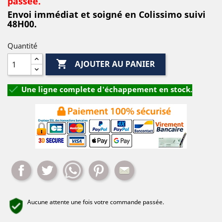
passée.
Envoi immédiat et soigné en Colissimo suivi
48H00.
Quantité

AJOUTER AU PANIER

Une ligne complete d'échappement en stock.
Partager
Tweet
Whatsapp
Pinterest
Mail
Aucune attente une fois votre commande passée.