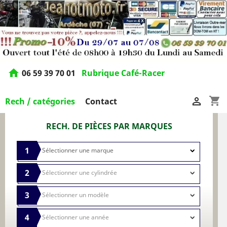
home
06 59 39 70 01
Rubrique Café-Racer
shopping_cart

Rech / catégories
Contact
RECH. DE PIÈCES PAR MARQUES
1
2
3
4