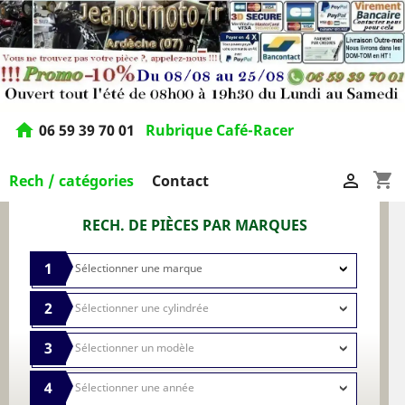
home
06 59 39 70 01
Rubrique Café-Racer
shopping_cart

Rech / catégories
Contact
RECH. DE PIÈCES PAR MARQUES
1
2
3
4