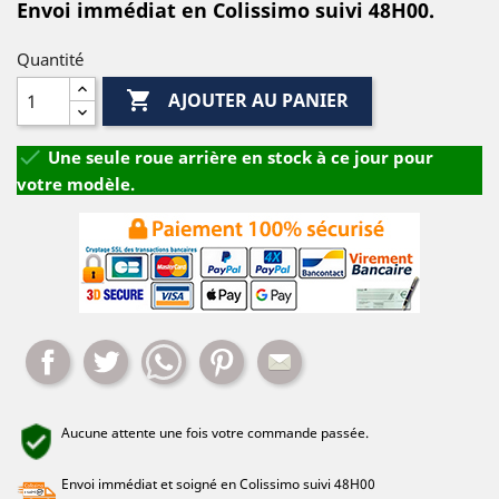
Envoi immédiat en Colissimo suivi 48H00.
Quantité

AJOUTER AU PANIER

Une seule roue arrière en stock à ce jour pour
votre modèle.
Partager
Tweet
Whatsapp
Pinterest
Mail
Aucune attente une fois votre commande passée.
Envoi immédiat et soigné en Colissimo suivi 48H00