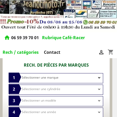
home
06 59 39 70 01
Rubrique Café-Racer
shopping_cart

Rech / catégories
Contact
RECH. DE PIÈCES PAR MARQUES
1
2
3
4