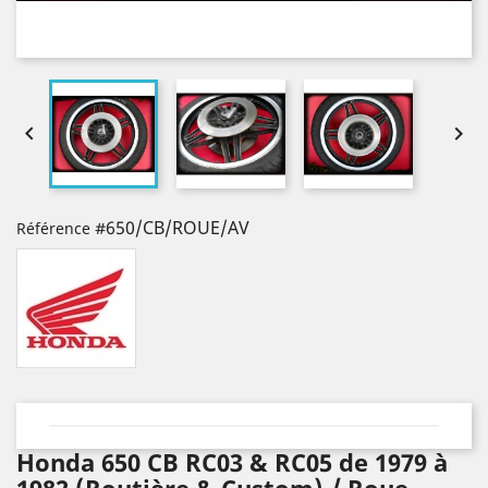


#650/CB/ROUE/AV
Référence
Honda 650 CB RC03 & RC05 de 1979 à
1982 (Routière & Custom) / Roue