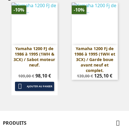
-10%
-10%
Yamaha 1200 FJ de
Yamaha 1200 Fj de
1986 à 1995 (1WH &
1986 à 1995 (1WH et
3CX) / Sabot moteur
3CX) / Garde boue
neuf.
avant neuf et
complet.
Prix
Prix
Prix
Prix
98,10 €
125,10 €
109,00 €
139,00 €
de
de

base
base
AJOUTER AU PANIER

PRODUITS