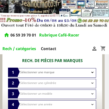
home
06 59 39 70 01
Rubrique Café-Racer
shopping_cart

Rech / catégories
Contact
RECH. DE PIÈCES PAR MARQUES
1
2
3
4