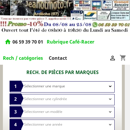
home
06 59 39 70 01
Rubrique Café-Racer
shopping_cart

Rech / catégories
Contact
RECH. DE PIÈCES PAR MARQUES
1
2
3
4