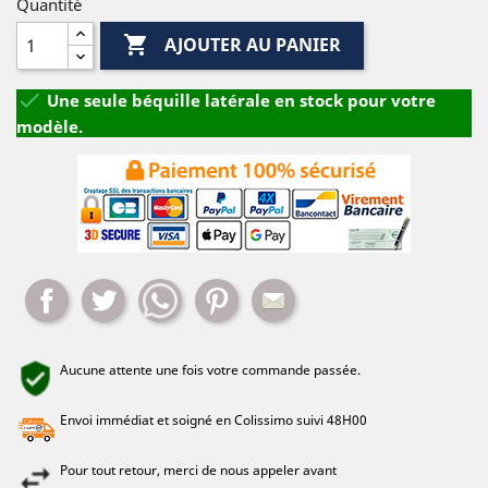
Quantité

AJOUTER AU PANIER

Une seule béquille latérale en stock pour votre
modèle.
Partager
Tweet
Whatsapp
Pinterest
Mail
Aucune attente une fois votre commande passée.
Envoi immédiat et soigné en Colissimo suivi 48H00
Pour tout retour, merci de nous appeler avant