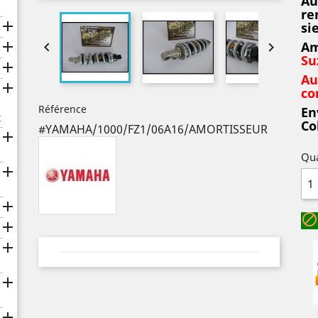
Au
re

si

Am


Su

Au

co
Référence
En
x
Co
#YAMAHA/1000/FZ1/06A16/AMORTISSEUR

Qua






