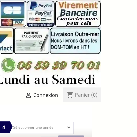
shopping_cart

Panier
(0)
Connexion
4