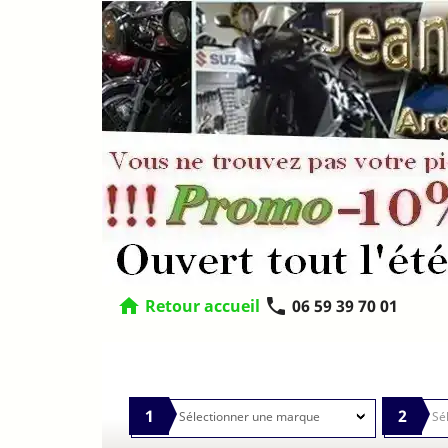
home
phone
Retour accueil
06 59 39 70 01
1
2