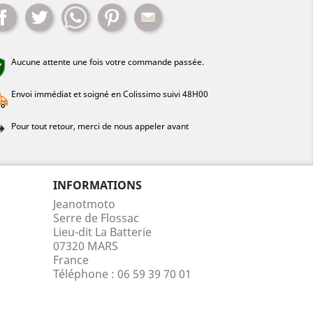
Partager
Tweet
Whatsapp
Pinterest
Mail
Aucune attente une fois votre commande passée.
Envoi immédiat et soigné en Colissimo suivi 48H00
Pour tout retour, merci de nous appeler avant
INFORMATIONS
Jeanotmoto
Serre de Flossac
Lieu-dit La Batterie
07320 MARS
France
Téléphone :
06 59 39 70 01