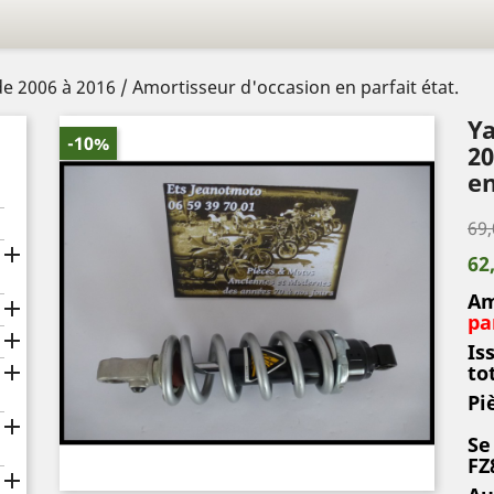
 2006 à 2016 / Amortisseur d'occasion en parfait état.
Ya
-10%
20
en
69,

62
Am

pa

Is

to
Pi

Se
FZ
