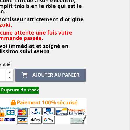
cune fatigue à son encontre,
mplit très bien le rôle qui est le
en.
ortisseur strictement d'origine
zuki.
cune attente une fois votre
mmande passée.
voi immédiat et soigné en
lissimo suivi 48H00.
ntité

AJOUTER AU PANIER
Rupture de stock