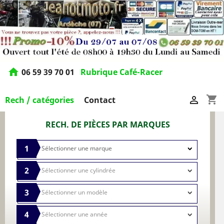
home
06 59 39 70 01
Rubrique Café-Racer
shopping_cart

Rech / catégories
Contact
RECH. DE PIÈCES PAR MARQUES
1
2
3
4