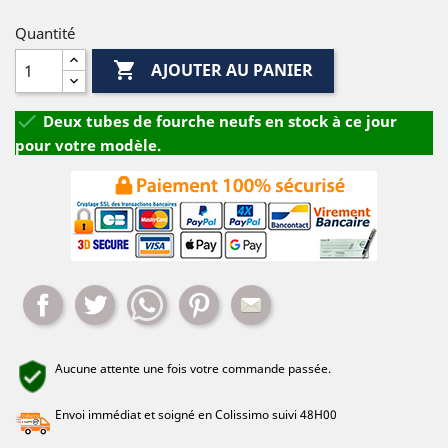
Quantité

AJOUTER AU PANIER

Deux tubes de fourche neufs en stock à ce jour
pour votre modèle.
Partager
Tweet
Whatsapp
Pinterest
Mail
Aucune attente une fois votre commande passée.
Envoi immédiat et soigné en Colissimo suivi 48H00