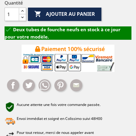
Quantité

AJOUTER AU PANIER

Deux tubes de fourche neufs en stock à ce jour
pour votre modèle.
Partager
Tweet
Whatsapp
Pinterest
Mail
Aucune attente une fois votre commande passée.
Envoi immédiat et soigné en Colissimo suivi 48H00
Pour tout retour, merci de nous appeler avant