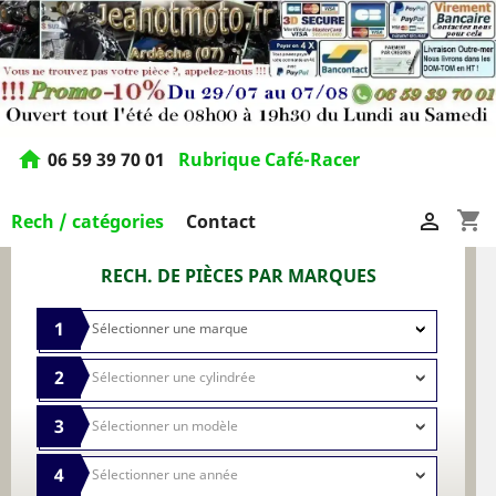
home
06 59 39 70 01
Rubrique Café-Racer
shopping_cart

Rech / catégories
Contact
RECH. DE PIÈCES PAR MARQUES
1
2
3
4