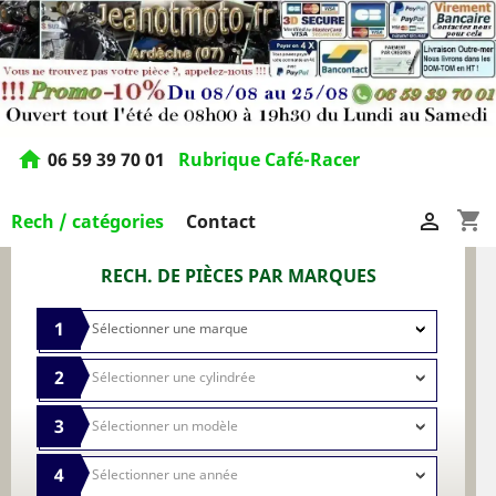
home
06 59 39 70 01
Rubrique Café-Racer
shopping_cart

Rech / catégories
Contact
RECH. DE PIÈCES PAR MARQUES
1
2
3
4