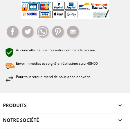
Partager
Tweet
Whatsapp
Pinterest
Mail
Aucune attente une fois votre commande passée.
Envoi immédiat et soigné en Colissimo suivi 48H00
Pour tout retour, merci de nous appeler avant
PRODUITS

NOTRE SOCIÉTÉ
