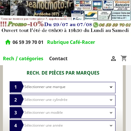
home
06 59 39 70 01
Rubrique Café-Racer
shopping_cart

Rech / catégories
Contact
RECH. DE PIÈCES PAR MARQUES
1
2
3
4