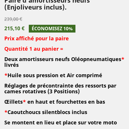
(Enjoliveurs inclus).
239,00 €
215,10 €
ÉCONOMISEZ 10%
Prix affiché pour la paire
Quantité 1 au panier =
Deux amortisseurs neufs Oléopneumatiques
*
livrés
*
Huile sous pression et Air comprimé
R
églages de précontrainte des ressorts par
cames rotatives (3 Positions)
Œillets
*
en haut et fourchettes en bas
*
Caoutchouc
s silentblocs inclus
Se montent en lieu et place sur votre moto