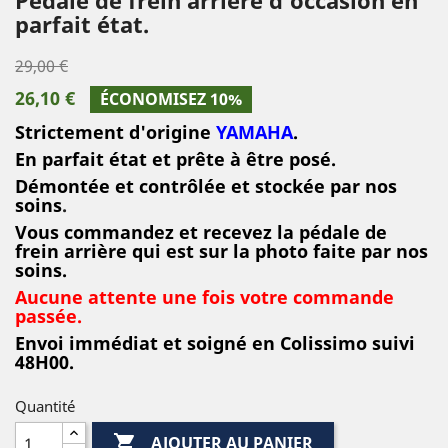
parfait état.
29,00 €
26,10 €
ÉCONOMISEZ 10%
Strictement d'origine
YAMAHA
.
E
n parfait état et prête à être posé
.
Démontée et contrôlée et stockée par nos
soins
.
Vous commandez et recevez la pédale de
frein arrière qui est sur la photo faite par nos
soins.
Aucune attente une fois votre commande
passée.
Envoi immédiat et soigné en Colissimo suivi
48H00.
Quantité

AJOUTER AU PANIER