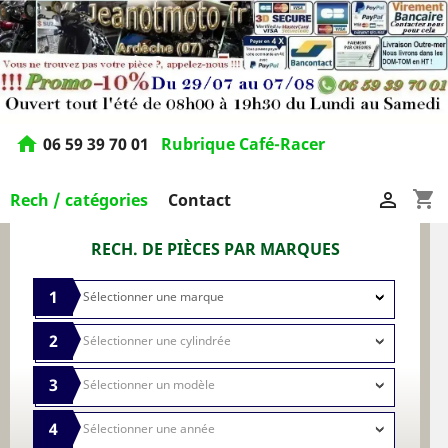
home
06 59 39 70 01
Rubrique Café-Racer
shopping_cart

Rech / catégories
Contact
RECH. DE PIÈCES PAR MARQUES
1
2
3
4