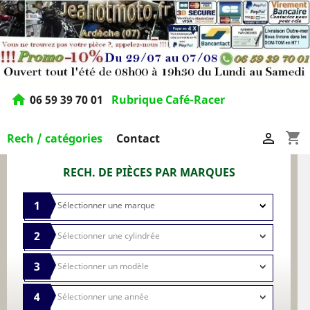
home
06 59 39 70 01
Rubrique Café-Racer
shopping_cart

Rech / catégories
Contact
RECH. DE PIÈCES PAR MARQUES
1
2
3
4