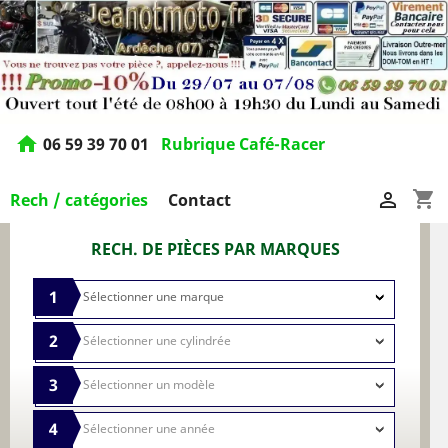
home
06 59 39 70 01
Rubrique Café-Racer
shopping_cart

Rech / catégories
Contact
RECH. DE PIÈCES PAR MARQUES
1
2
3
4