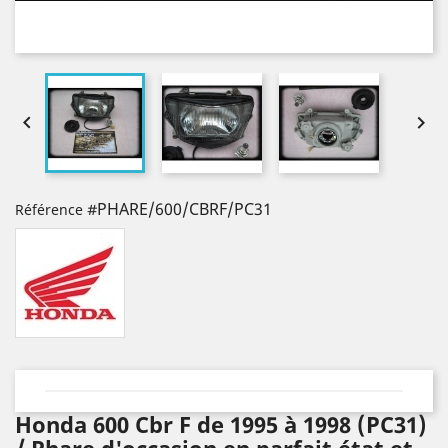


#PHARE/600/CBRF/PC31
Référence
Honda 600 Cbr F de 1995 à 1998 (PC31)
/ Phare d'occasion en parfait état et