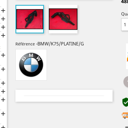
48

Qua



-BMW/K75/PLATINE/G
Référence
x






