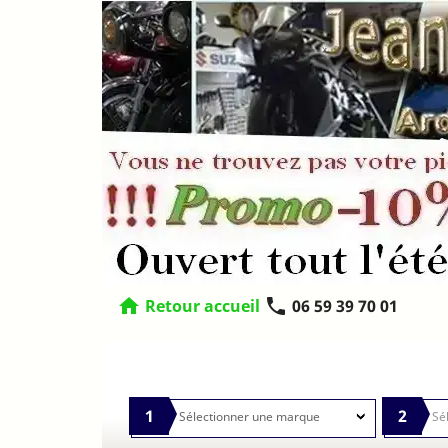
home
phone
Retour accueil
06 59 39 70 01
1
2