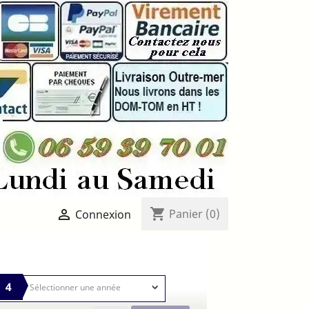
shopping_cart

Panier
(0)
Connexion
4