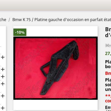
uche
Bmw K 75 / Platine gauche d'occasion en parfait état
Bm
-10%
d'
30,
27

Pl
bo

Bm

Pl

so
un

**
co
En
