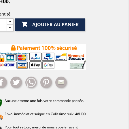
H00.
ntité

AJOUTER AU PANIER
Partager
Tweet
Whatsapp
Pinterest
Mail
Aucune attente une fois votre commande passée.
Envoi immédiat et soigné en Colissimo suivi 48H00
Pour tout retour, merci de nous appeler avant