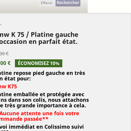
Rechercher
Effacer
.
w K 75 / Platine gauche
occasion en parfait état.
00 €
,00 €
ÉCONOMISEZ 10%
atine repose pied gauche en très
n état pour:
w K75
atine emballée et protégée avec
ins dans son colis, nous attachons
e très grande importance à cela.
Aucune attente une fois votre
mmande passée**
voi immédiat en Colissimo suivi