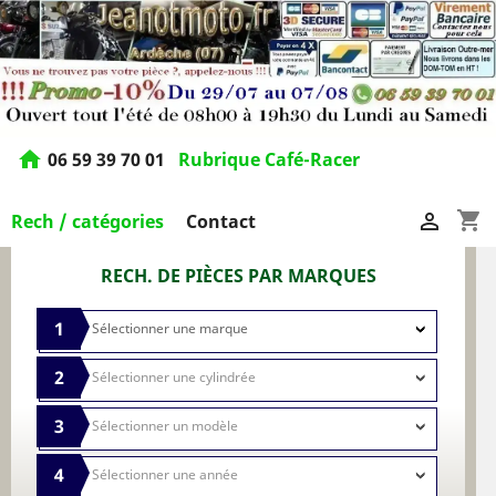
home
06 59 39 70 01
Rubrique Café-Racer
shopping_cart

Rech / catégories
Contact
RECH. DE PIÈCES PAR MARQUES
1
2
3
4