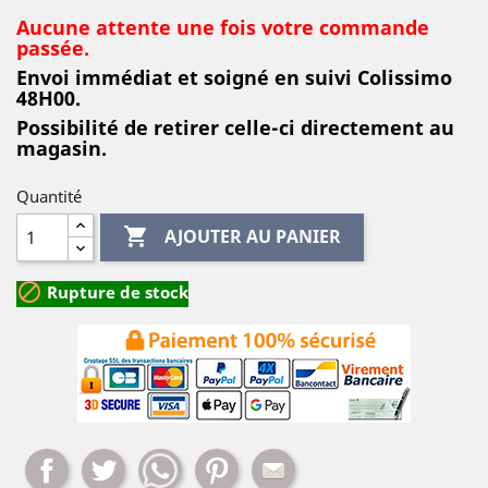
Aucune attente une fois votre commande
passée.
Envoi immédiat et soigné en suivi Colissimo
48H00.
Possibilité de retirer celle-ci directement au
magasin.
Quantité

AJOUTER AU PANIER

Rupture de stock
Partager
Tweet
Whatsapp
Pinterest
Mail