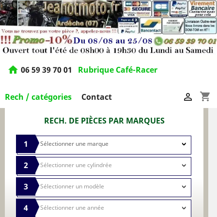
home
06 59 39 70 01
Rubrique Café-Racer
shopping_cart

Rech / catégories
Contact
RECH. DE PIÈCES PAR MARQUES
1
2
3
4