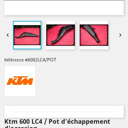


#600/LC4/POT
Référence
Ktm 600 LC4 / Pot d'échappement
d'occasion.