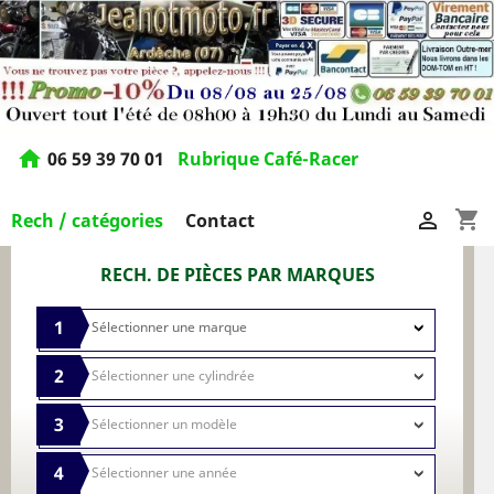
home
06 59 39 70 01
Rubrique Café-Racer
shopping_cart

Rech / catégories
Contact
RECH. DE PIÈCES PAR MARQUES
1
2
3
4