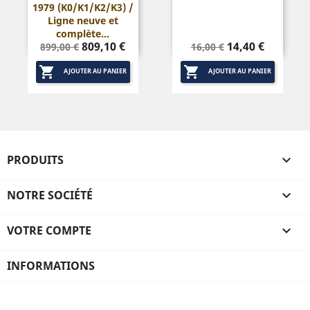
1979 (K0/K1/K2/K3) /
Ligne neuve et
complète...
Prix
Prix
Prix
Prix
809,10 €
14,40 €
899,00 €
16,00 €
de
de


base
base
AJOUTER AU PANIER
AJOUTER AU PANIER
PRODUITS

NOTRE SOCIÉTÉ

VOTRE COMPTE

INFORMATIONS