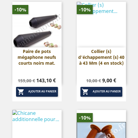
-10%
-10%
Paire de pots
Collier (s)
mégaphone neufs
d'échappement (s) 40
courts noirs mat.
à 43 Mm (4 en stock)
Prix
Prix
Prix
Prix
143,10 €
9,00 €
159,00 €
10,00 €
de
de


base
base
AJOUTER AU PANIER
AJOUTER AU PANIER
-10%