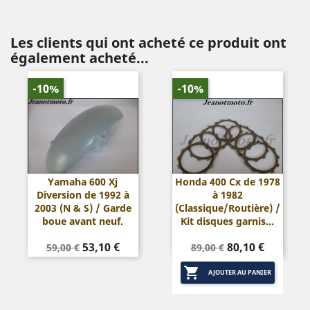
Les clients qui ont acheté ce produit ont
également acheté...
-10%
-10%
Yamaha 600 Xj
Honda 400 Cx de 1978
Diversion de 1992 à
à 1982
2003 (N & S) / Garde
(Classique/Routière) /
boue avant neuf.
Kit disques garnis...
Prix
Prix
Prix
Prix
53,10 €
80,10 €
59,00 €
89,00 €
de
de

base
base
AJOUTER AU PANIER