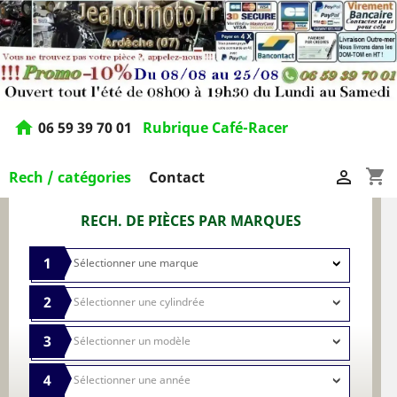
home
06 59 39 70 01
Rubrique Café-Racer
shopping_cart

Rech / catégories
Contact
RECH. DE PIÈCES PAR MARQUES
1
2
3
4