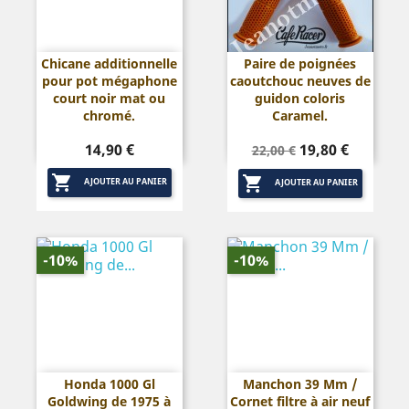
Chicane additionnelle
Paire de poignées
pour pot mégaphone
caoutchouc neuves de
court noir mat ou
guidon coloris
chromé.
Caramel.
Prix
Prix
Prix
14,90 €
19,80 €
22,00 €
de


base
AJOUTER AU PANIER
AJOUTER AU PANIER
-10%
-10%
Honda 1000 Gl
Manchon 39 Mm /
Goldwing de 1975 à
Cornet filtre à air neuf