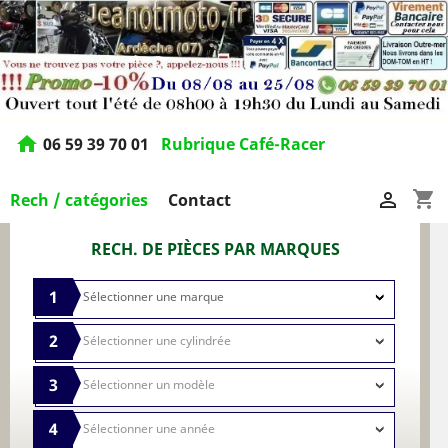
home
06 59 39 70 01
Rubrique Café-Racer
shopping_cart

Rech / catégories
Contact
RECH. DE PIÈCES PAR MARQUES
1
2
3
4