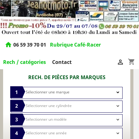
home
06 59 39 70 01
Rubrique Café-Racer
shopping_cart

Rech / catégories
Contact
RECH. DE PIÈCES PAR MARQUES
1
2
3
4