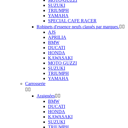
MOTO-GUZZI
SUZUKI
TRIUMPH
YAMAHA
SPECIAL CAFE RACER
Robinets d'essence neufs classés par marques.


AJS
APRILIA
BMW
DUCATI
HONDA
KAWASAKI
MOTO GUZZI
SUZUKI
TRIUMPH
YAMAHA
Carrosserie


Araignées


BMW
DUCATI
HONDA
KAWASAKI
SUZUKI
TRIUMPH