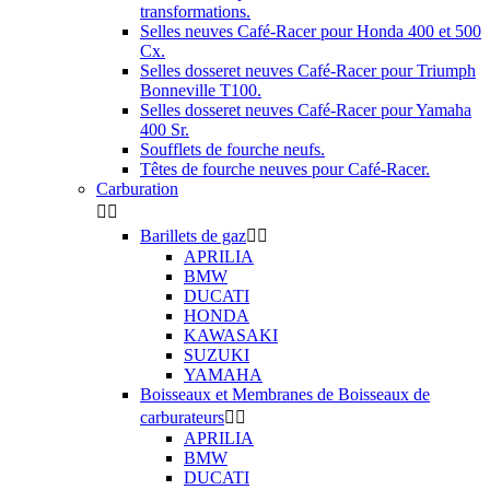
transformations.
Selles neuves Café-Racer pour Honda 400 et 500
Cx.
Selles dosseret neuves Café-Racer pour Triumph
Bonneville T100.
Selles dosseret neuves Café-Racer pour Yamaha
400 Sr.
Soufflets de fourche neufs.
Têtes de fourche neuves pour Café-Racer.
Carburation


Barillets de gaz


APRILIA
BMW
DUCATI
HONDA
KAWASAKI
SUZUKI
YAMAHA
Boisseaux et Membranes de Boisseaux de
carburateurs


APRILIA
BMW
DUCATI