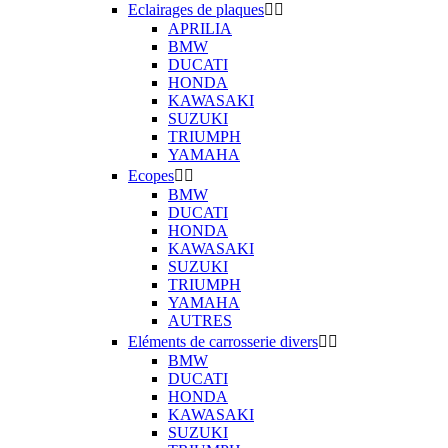
Eclairages de plaques


APRILIA
BMW
DUCATI
HONDA
KAWASAKI
SUZUKI
TRIUMPH
YAMAHA
Ecopes


BMW
DUCATI
HONDA
KAWASAKI
SUZUKI
TRIUMPH
YAMAHA
AUTRES
Eléments de carrosserie divers


BMW
DUCATI
HONDA
KAWASAKI
SUZUKI