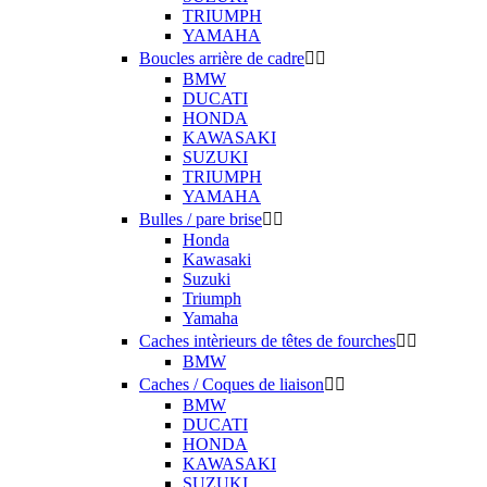
TRIUMPH
YAMAHA
Boucles arrière de cadre


BMW
DUCATI
HONDA
KAWASAKI
SUZUKI
TRIUMPH
YAMAHA
Bulles / pare brise


Honda
Kawasaki
Suzuki
Triumph
Yamaha
Caches intèrieurs de têtes de fourches


BMW
Caches / Coques de liaison


BMW
DUCATI
HONDA
KAWASAKI
SUZUKI