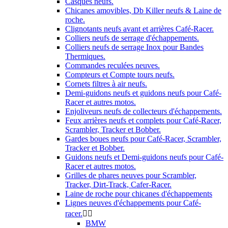
Casques neufs.
Chicanes amovibles, Db Killer neufs & Laine de
roche.
Clignotants neufs avant et arrières Café-Racer.
Colliers neufs de serrage d'échappements.
Colliers neufs de serrage Inox pour Bandes
Thermiques.
Commandes reculées neuves.
Compteurs et Compte tours neufs.
Cornets filtres à air neufs.
Demi-guidons neufs et guidons neufs pour Café-
Racer et autres motos.
Enjoliveurs neufs de collecteurs d'échappements.
Feux arrières neufs et complets pour Café-Racer,
Scrambler, Tracker et Bobber.
Gardes boues neufs pour Café-Racer, Scrambler,
Tracker et Bobber.
Guidons neufs et Demi-guidons neufs pour Café-
Racer et autres motos.
Grilles de phares neuves pour Scrambler,
Tracker, Dirt-Track, Cafer-Racer.
Laine de roche pour chicanes d'échappements
Lignes neuves d'échappements pour Café-
racer.


BMW