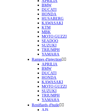
APRILIA
BMW
DUCATI
HONDA
HUSABERG
KAWASAKI
KTM
MBK
MOTO GUZZI
SEADOO
SUZUKI
TRIUMPH
YAMAHA
Rampes d'injection


APRILIA
BMW
DUCATI
HONDA
KAWASAKI
MOTO GUZZI
SUZUKI
TRIUMPH
YAMAHA
Reniflards d'huile


AJS