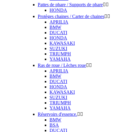
Pattes de phare / Supports de phare


HONDA
Protèges chaines / Carter de chaines


APRILIA
BMW
DUCATI
HONDA
KAWASAKI
SUZUKI
TRIUMPH
YAMAHA
Ras de roue / Lèches roue


APRILIA
BMW
DUCATI
HONDA
KAWASAKI
SUZUKI
TRIUMPH
YAMAHA
Réservoirs d'essence.


BMW
BSA
DUCATI