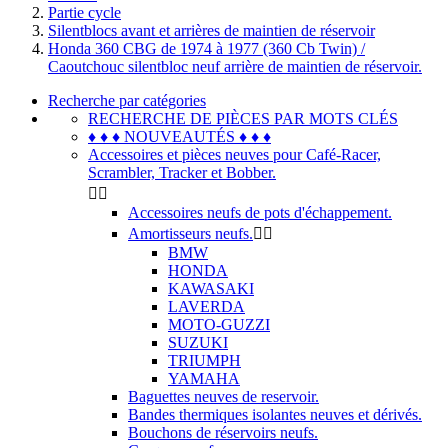
Partie cycle
Silentblocs avant et arrières de maintien de réservoir
Honda 360 CBG de 1974 à 1977 (360 Cb Twin) /
Caoutchouc silentbloc neuf arrière de maintien de réservoir.
Recherche par catégories
RECHERCHE DE PIÈCES PAR MOTS CLÉS
♦ ♦ ♦ NOUVEAUTÉS ♦ ♦ ♦
Accessoires et pièces neuves pour Café-Racer,
Scrambler, Tracker et Bobber.


Accessoires neufs de pots d'échappement.
Amortisseurs neufs.


BMW
HONDA
KAWASAKI
LAVERDA
MOTO-GUZZI
SUZUKI
TRIUMPH
YAMAHA
Baguettes neuves de reservoir.
Bandes thermiques isolantes neuves et dérivés.
Bouchons de réservoirs neufs.