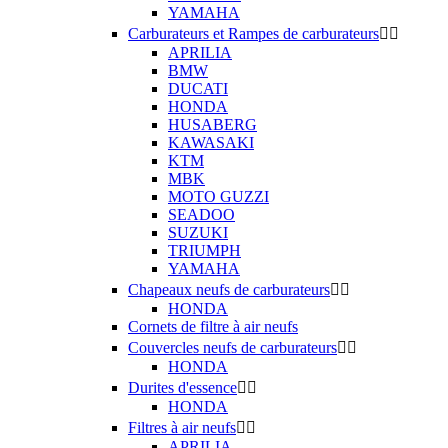
YAMAHA
Carburateurs et Rampes de carburateurs


APRILIA
BMW
DUCATI
HONDA
HUSABERG
KAWASAKI
KTM
MBK
MOTO GUZZI
SEADOO
SUZUKI
TRIUMPH
YAMAHA
Chapeaux neufs de carburateurs


HONDA
Cornets de filtre à air neufs
Couvercles neufs de carburateurs


HONDA
Durites d'essence


HONDA
Filtres à air neufs


APRILIA