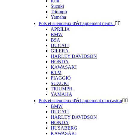
Ktm
Suzuki
Triumph
Yamaha
Pots et silencieux d'échappement neufs.


APRILIA
BMW
BSA
DUCATI
GILERA
HARLEY DAVIDSON
HONDA
KAWASAKI
KTM
PIAGGIO
SUZUKI
TRIUMPH
YAMAHA
Pots et silencieux d'échappement d'occasion


BMW
DUCATI
HARLEY DAVIDSON
HONDA
HUSABERG
KAWASAKI