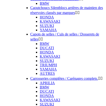
BMW
Caoutchoucs Silentblocs arrières de maintien des
réservoirs classés par marques


HONDA
KAWASAKI
SUZUKI
YAMAHA
Capots de selles / Culs de selles / Dosserets de
selles


BMW
DUCATI
HONDA
KAWASAKI
SUZUKI
TRIUMPH
YAMAHA
AUTRES
Carrosseries complètes / Carénages complets.


APRILIA
BMW
DUCATI
HONDA
KAWASAKI
SUZUKI