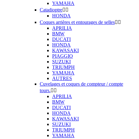
YAMAHA
Catadioptre


HONDA
Coques arrières et entourages de selles


APRILIA
BMW
DUCATI
HONDA
KAWASAKI
PIAGGIO
SUZUKI
TRIUMPH
YAMAHA
AUTRES
Cuvelages et coques de compteur / compte
tours.


APRILIA
BMW
DUCATI
HONDA
KAWASAKI
SUZUKI
TRIUMPH
YAMAHA