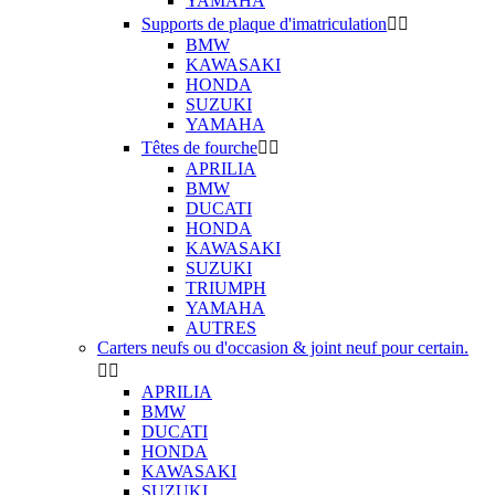
YAMAHA
Supports de plaque d'imatriculation


BMW
KAWASAKI
HONDA
SUZUKI
YAMAHA
Têtes de fourche


APRILIA
BMW
DUCATI
HONDA
KAWASAKI
SUZUKI
TRIUMPH
YAMAHA
AUTRES
Carters neufs ou d'occasion & joint neuf pour certain.


APRILIA
BMW
DUCATI
HONDA
KAWASAKI
SUZUKI