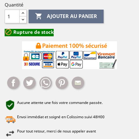
Quantité

AJOUTER AU PANIER

Rupture de stock
Partager
Tweet
Whatsapp
Pinterest
Mail
Aucune attente une fois votre commande passée.
Envoi immédiat et soigné en Colissimo suivi 48H00
Pour tout retour, merci de nous appeler avant