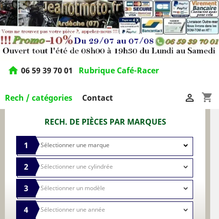
home
06 59 39 70 01
Rubrique Café-Racer
shopping_cart

Rech / catégories
Contact
RECH. DE PIÈCES PAR MARQUES
1
2
3
4